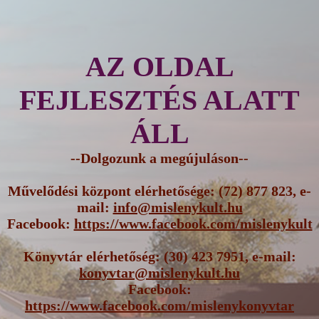
AZ OLDAL
FEJLESZTÉS ALATT
ÁLL
--Dolgozunk a megújuláson--
Művelődési központ elérhetősége: (72) 877 823, e-
mail:
info@mislenykult.hu
Facebook:
https://www.facebook.com/mislenykult
Könyvtár elérhetőség: (30) 423 7951, e-mail:
konyvtar@mislenykult.hu
Facebook:
https://www.facebook.com/mislenykonyvtar