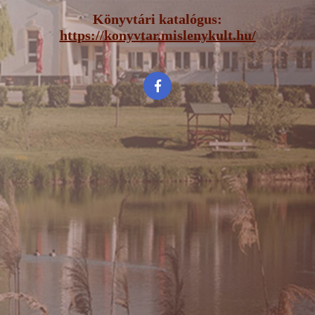
Könyvtári katalógus:
https://konyvtar.mislenykult.hu/