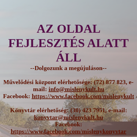
AZ OLDAL
FEJLESZTÉS ALATT
ÁLL
--Dolgozunk a megújuláson--
Művelődési központ elérhetősége: (72) 877 823, e-
mail:
info@mislenykult.hu
Facebook:
https://www.facebook.com/mislenykult
Könyvtár elérhetőség: (30) 423 7951, e-mail:
konyvtar@mislenykult.hu
Facebook:
https://www.facebook.com/mislenykonyvtar