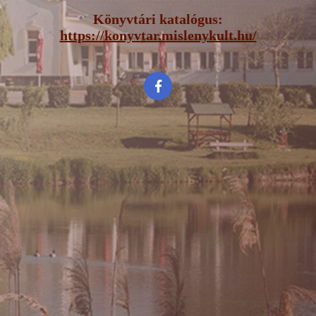
Könyvtári katalógus:
https://konyvtar.mislenykult.hu/