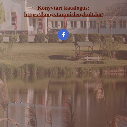
Könyvtári katalógus:
https://konyvtar.mislenykult.hu/