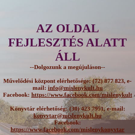
AZ OLDAL
FEJLESZTÉS ALATT
ÁLL
--Dolgozunk a megújuláson--
Művelődési központ elérhetősége: (72) 877 823, e-
mail:
info@mislenykult.hu
Facebook:
https://www.facebook.com/mislenykult
Könyvtár elérhetőség: (30) 423 7951, e-mail:
konyvtar@mislenykult.hu
Facebook:
https://www.facebook.com/mislenykonyvtar